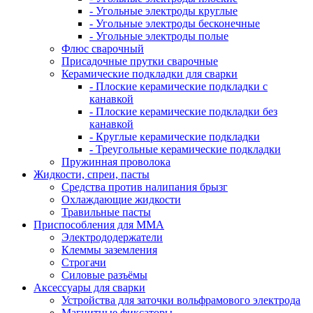
- Угольные электроды круглые
- Угольные электроды бесконечные
- Угольные электроды полые
Флюс сварочный
Присадочные прутки сварочные
Керамические подкладки для сварки
- Плоские керамические подкладки с
канавкой
- Плоские керамические подкладки без
канавкой
- Круглые керамические подкладки
- Треугольные керамические подкладки
Пружинная проволока
Жидкости, спреи, пасты
Средства против налипания брызг
Охлаждающие жидкости
Травильные пасты
Приспособления для ММА
Электрододержатели
Клеммы заземления
Строгачи
Силовые разъёмы
Аксессуары для сварки
Устройства для заточки вольфрамового электрода
Магнитные фиксаторы