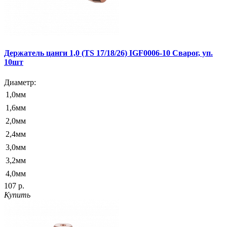
Держатель цанги 1,0 (TS 17/18/26) IGF0006-10 Сварог, уп.
10шт
Диаметр:
1,0мм
1,6мм
2,0мм
2,4мм
3,0мм
3,2мм
4,0мм
107 р.
Купить