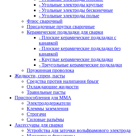
- Угольные электроды круглые
- Угольные электроды бесконечные
- Угольные электроды полые
Флюс сварочный
Присадочные прутки сварочные
Керамические подкладки для сварки
- Плоские керамические подкладки с
канавкой
- Плоские керамические подкладки без
канавкой
- Круглые керамические подкладки
- Треугольные керамические подкладки
Пружинная проволока
Жидкости, спреи, пасты
Средства против налипания брызг
Охлаждающие жидкости
Травильные пасты
Приспособления для ММА
Электрододержатели
Клеммы заземления
Строгачи
Силовые разъёмы
Аксессуары для сварки
Устройства для заточки вольфрамового электрода
Магнитные фиксаторы