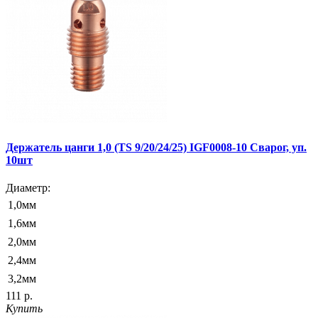
Держатель цанги 1,0 (TS 9/20/24/25) IGF0008-10 Сварог, уп.
10шт
Диаметр:
1,0мм
1,6мм
2,0мм
2,4мм
3,2мм
111 р.
Купить