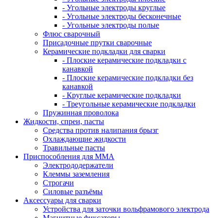
- Угольные электроды круглые
- Угольные электроды бесконечные
- Угольные электроды полые
Флюс сварочный
Присадочные прутки сварочные
Керамические подкладки для сварки
- Плоские керамические подкладки с
канавкой
- Плоские керамические подкладки без
канавкой
- Круглые керамические подкладки
- Треугольные керамические подкладки
Пружинная проволока
Жидкости, спреи, пасты
Средства против налипания брызг
Охлаждающие жидкости
Травильные пасты
Приспособления для ММА
Электрододержатели
Клеммы заземления
Строгачи
Силовые разъёмы
Аксессуары для сварки
Устройства для заточки вольфрамового электрода
Магнитные фиксаторы