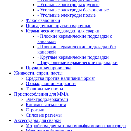
- Угольные электроды круглые
- Угольные электроды бесконечные
- Угольные электроды полые
Флюс сварочный
Присадочные прутки сварочные
Керамические подкладки для сварки
- Плоские керамические подкладки с
канавкой
- Плоские керамические подкладки без
канавкой
- Круглые керамические подкладки
- Треугольные керамические подкладки
Пружинная проволока
Жидкости, спреи, пасты
Средства против налипания брызг
Охлаждающие жидкости
Травильные пасты
Приспособления для ММА
Электрододержатели
Клеммы заземления
Строгачи
Силовые разъёмы
Аксессуары для сварки
Устройства для заточки вольфрамового электрода
Магнитные фиксаторы