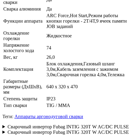
сварки
Сварка алюминия
Да
ARC Force,Hot Start,Режим работы
Функции аппарата
кнопки горелки - 2Т/4Т,9 ячеек памяти
JOB заданий
Охлаждение
Жидкостное
горелки
Напряжение
74
холостого хода
Вес, кг
26,0
Блок охлаждения,Газовый шланг
Комплектация
3,0м,Кабель заземления с зажимом
3,0м,Сварочная горелка 4,0м,Тележка
Габаритные
размеры (ДхШхВ),
640 х 320 х 470
мм
Степень защиты
IP23
Тип сварки
TIG / MMA
Теги:
Аппараты аргонодуговой сварки
Сварочный инвертор Fubag INTIG 320T W AC/DC PULSE
Сварочный инвертор Fubag INTIG 320T W AC/DC PULSE