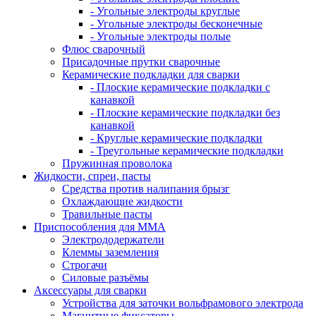
- Угольные электроды круглые
- Угольные электроды бесконечные
- Угольные электроды полые
Флюс сварочный
Присадочные прутки сварочные
Керамические подкладки для сварки
- Плоские керамические подкладки с
канавкой
- Плоские керамические подкладки без
канавкой
- Круглые керамические подкладки
- Треугольные керамические подкладки
Пружинная проволока
Жидкости, спреи, пасты
Средства против налипания брызг
Охлаждающие жидкости
Травильные пасты
Приспособления для ММА
Электрододержатели
Клеммы заземления
Строгачи
Силовые разъёмы
Аксессуары для сварки
Устройства для заточки вольфрамового электрода
Магнитные фиксаторы