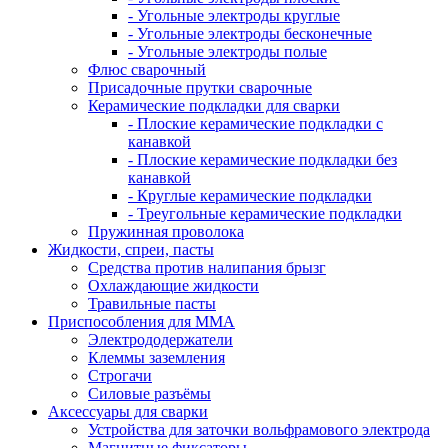
- Угольные электроды круглые
- Угольные электроды бесконечные
- Угольные электроды полые
Флюс сварочный
Присадочные прутки сварочные
Керамические подкладки для сварки
- Плоские керамические подкладки с
канавкой
- Плоские керамические подкладки без
канавкой
- Круглые керамические подкладки
- Треугольные керамические подкладки
Пружинная проволока
Жидкости, спреи, пасты
Средства против налипания брызг
Охлаждающие жидкости
Травильные пасты
Приспособления для ММА
Электрододержатели
Клеммы заземления
Строгачи
Силовые разъёмы
Аксессуары для сварки
Устройства для заточки вольфрамового электрода
Магнитные фиксаторы