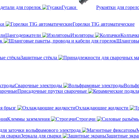
детали для горелок
Гусаки
Рукоятки для горел
ки
Горелки TIG автоматические
Цангодержатели
Изоляторы
Колпачк
ок
Шланговые
Защитные стёкла
Сварочные электроды
Вольфр
Присадочные прутки сварочные
я брызг
Охлаждающие жидкости
Клеммы заземления
Строгачи
для заточки вольфрамового электрода
М
Зеркала для сварки
Защитные экр