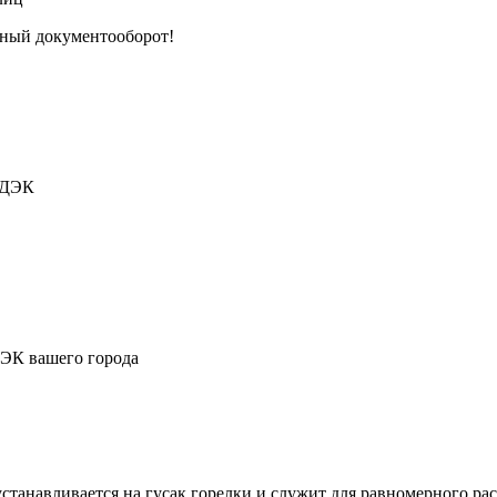
тный документооборот!
СДЭК
ДЭК вашего города
станавливается на гусак горелки и служит для равномерного ра