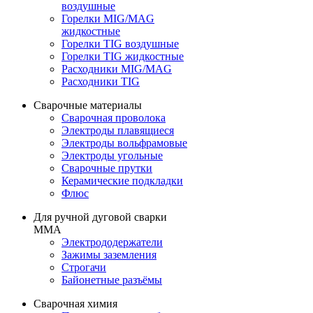
воздушные
Горелки MIG/MAG
жидкостные
Горелки TIG воздушные
Горелки TIG жидкостные
Расходники MIG/MAG
Расходники TIG
Сварочные материалы
Сварочная проволока
Электроды плавящиеся
Электроды вольфрамовые
Электроды угольные
Сварочные прутки
Керамические подкладки
Флюс
Для ручной дуговой сварки
MMA
Электрододержатели
Зажимы заземления
Строгачи
Байонетные разъёмы
Сварочная химия