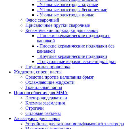
- Угольные электроды круглые
- Угольные электроды бесконечные
- Угольные электроды полые
Флюс сварочный
Присадочные прутки сварочные
Керамические подкладки для сварки
- Плоские керамические подкладки с
канавкой
- Плоские керамические подкладки без
канавкой
- Круглые керамические подкладки
- Треугольные керамические подкладки
Пружинная проволока
Жидкости, спреи, пасты
Средства против налипания брызг
Охлаждающие жидкости
Травильные пасты
Приспособления для ММА
Электрододержатели
Клеммы заземления
Строгачи
Силовые разъёмы
Аксессуары для сварки
Устройства для заточки вольфрамового электрода
Магнитные фиксаторы