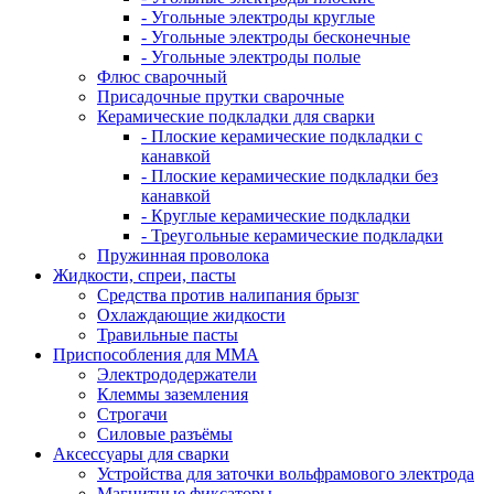
- Угольные электроды круглые
- Угольные электроды бесконечные
- Угольные электроды полые
Флюс сварочный
Присадочные прутки сварочные
Керамические подкладки для сварки
- Плоские керамические подкладки с
канавкой
- Плоские керамические подкладки без
канавкой
- Круглые керамические подкладки
- Треугольные керамические подкладки
Пружинная проволока
Жидкости, спреи, пасты
Средства против налипания брызг
Охлаждающие жидкости
Травильные пасты
Приспособления для ММА
Электрододержатели
Клеммы заземления
Строгачи
Силовые разъёмы
Аксессуары для сварки
Устройства для заточки вольфрамового электрода
Магнитные фиксаторы