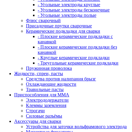
- Угольные электроды круглые
- Угольные электроды бесконечные
- Угольные электроды полые
Флюс сварочный
Присадочные прутки сварочные
Керамические подкладки для сварки
- Плоские керамические подкладки с
канавкой
- Плоские керамические подкладки без
канавкой
- Круглые керамические подкладки
- Треугольные керамические подкладки
Пружинная проволока
Жидкости, спреи, пасты
Средства против налипания брызг
Охлаждающие жидкости
Травильные пасты
Приспособления для ММА
Электрододержатели
Клеммы заземления
Строгачи
Силовые разъёмы
Аксессуары для сварки
Устройства для заточки вольфрамового электрода
Магнитные фиксаторы