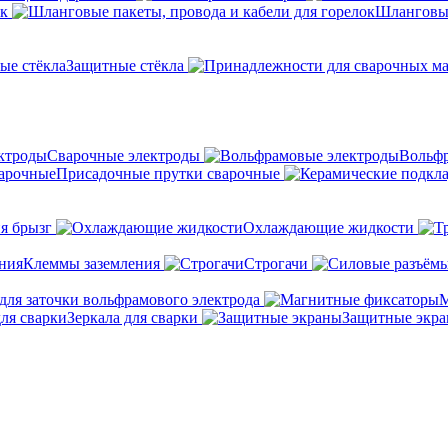
ок
Шланговые
Защитные стёкла
Сварочные электроды
Вольфр
Присадочные прутки сварочные
я брызг
Охлаждающие жидкости
Клеммы заземления
Строгачи
для заточки вольфрамового электрода
М
Зеркала для сварки
Защитные экр