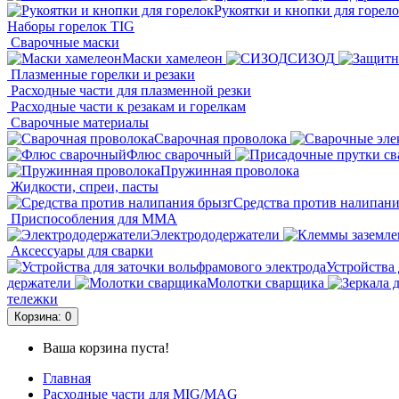
Рукоятки и кнопки для горел
Наборы горелок TIG
Сварочные маски
Маски хамелеон
СИЗОД
Плазменные горелки и резаки
Расходные части для плазменной резки
Расходные части к резакам и горелкам
Сварочные материалы
Сварочная проволока
Флюс сварочный
Пружинная проволока
Жидкости, спреи, пасты
Средства против налипани
Приспособления для ММА
Электрододержатели
Аксессуары для сварки
Устройства 
держатели
Молотки сварщика
тележки
Корзина
: 0
Ваша корзина пуста!
Главная
Расходные части для MIG/MAG