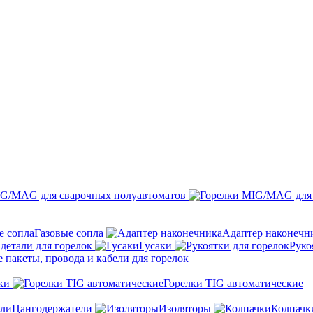
IG/MAG для сварочных полуавтоматов
Газовые сопла
Адаптер наконечн
детали для горелок
Гусаки
Руко
пакеты, провода и кабели для горелок
ки
Горелки TIG автоматические
Цангодержатели
Изоляторы
Колпачк