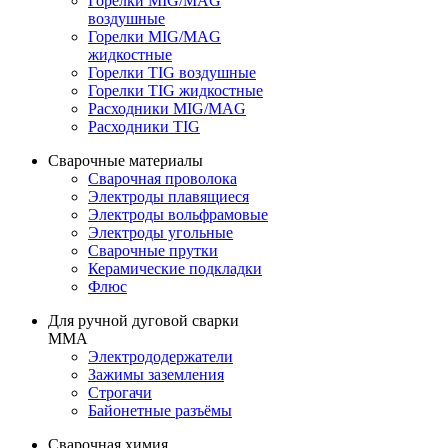
Горелки MIG/MAG
воздушные
Горелки MIG/MAG
жидкостные
Горелки TIG воздушные
Горелки TIG жидкостные
Расходники MIG/MAG
Расходники TIG
Сварочные материалы
Сварочная проволока
Электроды плавящиеся
Электроды вольфрамовые
Электроды угольные
Сварочные прутки
Керамические подкладки
Флюс
Для ручной дуговой сварки
MMA
Электрододержатели
Зажимы заземления
Строгачи
Байонетные разъёмы
Сварочная химия