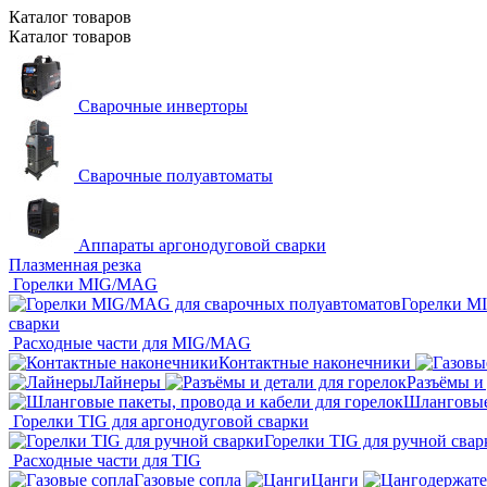
Каталог
товаров
Каталог
товаров
Сварочные инверторы
Сварочные полуавтоматы
Аппараты аргонодуговой сварки
Плазменная резка
Горелки MIG/MAG
Горелки M
сварки
Расходные части для MIG/MAG
Контактные наконечники
Лайнеры
Разъёмы и 
Шланговые 
Горелки TIG для аргонодуговой сварки
Горелки TIG для ручной свар
Расходные части для TIG
Газовые сопла
Цанги