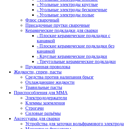
- Угольные электроды круглые
- Угольные электроды бесконечные
- Угольные электроды полые
Флюс сварочный
Присадочные прутки сварочные
Керамические подкладки для сварки
- Плоские керамические подкладки с
канавкой
- Плоские керамические подкладки без
канавкой
- Круглые керамические подкладки
- Треугольные керамические подкладки
Пружинная проволока
Жидкости, спреи, пасты
Средства против налипания брызг
Охлаждающие жидкости
Травильные пасты
Приспособления для ММА
Электрододержатели
Клеммы заземления
Строгачи
Силовые разъёмы
Аксессуары для сварки
Устройства для заточки вольфрамового электрода
Магнитные фиксаторы