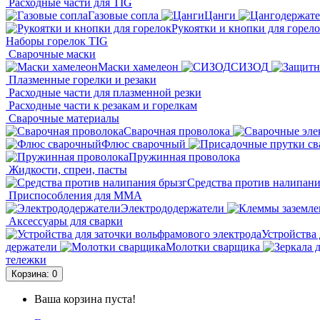
Расходные части для TIG
Газовые сопла
Цанги
Рукоятки и кнопки для горел
Наборы горелок TIG
Сварочные маски
Маски хамелеон
СИЗОД
Плазменные горелки и резаки
Расходные части для плазменной резки
Расходные части к резакам и горелкам
Сварочные материалы
Сварочная проволока
Флюс сварочный
Пружинная проволока
Жидкости, спреи, пасты
Средства против налипани
Приспособления для ММА
Электрододержатели
Аксессуары для сварки
Устройства 
держатели
Молотки сварщика
тележки
Корзина
: 0
Ваша корзина пуста!