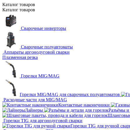
Каталог
товаров
Каталог
товаров
Сварочные инверторы
Сварочные полуавтоматы
Аппараты аргонодуговой сварки
Плазменная резка
Горелки MIG/MAG
Горелки MIG/MAG для сварочных полуавтоматов
Расходные части для MIG/MAG
Контактные наконечники
Лайнеры
Разъёмы и 
Шланговые 
Горелки TIG для аргонодуговой сварки
Горелки TIG для ручной свар