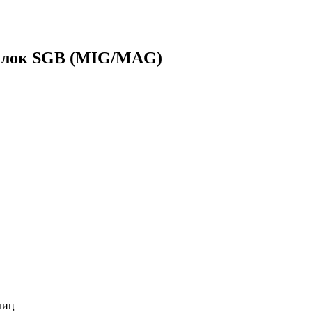
релок SGB (MIG/MAG)
лиц