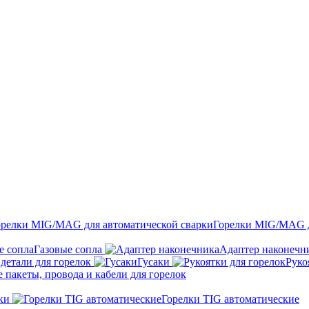
Горелки MIG/MAG д
Газовые сопла
Адаптер наконечн
детали для горелок
Гусаки
Руко
пакеты, провода и кабели для горелок
ки
Горелки TIG автоматические