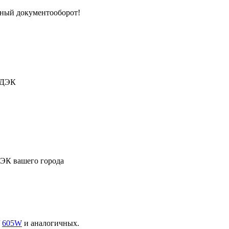
тный документооборот!
СДЭК
ДЭК вашего города
/
605W
и аналогичных.