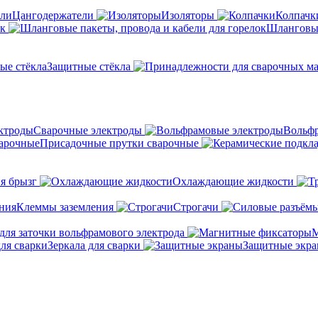
Цангодержатели
Изоляторы
Колпачк
ок
Шланговые
Защитные стёкла
Сварочные электроды
Вольфр
Присадочные прутки сварочные
я брызг
Охлаждающие жидкости
Клеммы заземления
Строгачи
для заточки вольфрамового электрода
М
Зеркала для сварки
Защитные экр