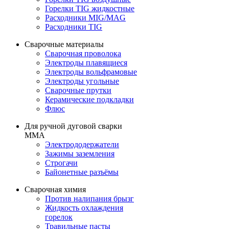
Горелки TIG жидкостные
Расходники MIG/MAG
Расходники TIG
Сварочные материалы
Сварочная проволока
Электроды плавящиеся
Электроды вольфрамовые
Электроды угольные
Сварочные прутки
Керамические подкладки
Флюс
Для ручной дуговой сварки
MMA
Электрододержатели
Зажимы заземления
Строгачи
Байонетные разъёмы
Сварочная химия
Против налипания брызг
Жидкость охлаждения
горелок
Травильные пасты