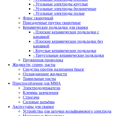
- Угольные электроды круглые
- Угольные электроды бесконечные
- Угольные электроды полые
Флюс сварочный
Присадочные прутки сварочные
Керамические подкладки для сварки
- Плоские керамические подкладки с
канавкой
- Плоские керамические подкладки без
канавкой
- Круглые керамические подкладки
- Треугольные керамические подкладки
Пружинная проволока
Жидкости, спреи, пасты
Средства против налипания брызг
Охлаждающие жидкости
Травильные пасты
Приспособления для ММА
Электрододержатели
Клеммы заземления
Строгачи
Силовые разъёмы
Аксессуары для сварки
Устройства для заточки вольфрамового электрода
Магнитные фиксаторы