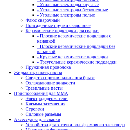
- Угольные электроды круглые
- Угольные электроды бесконечные
- Угольные электроды полые
Флюс сварочный
Присадочные прутки сварочные
Керамические подкладки для сварки
- Плоские керамические подкладки с
канавкой
- Плоские керамические подкладки без
канавкой
- Круглые керамические подкладки
- Треугольные керамические подкладки
Пружинная проволока
Жидкости, спреи, пасты
Средства против налипания брызг
Охлаждающие жидкости
Травильные пасты
Приспособления для ММА
Электрододержатели
Клеммы заземления
Строгачи
Силовые разъёмы
Аксессуары для сварки
Устройства для заточки вольфрамового электрода
Магнитные фиксаторы