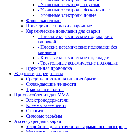
- Угольные электроды круглые
- Угольные электроды бесконечные
- Угольные электроды полые
Флюс сварочный
Присадочные прутки сварочные
Керамические подкладки для сварки
- Плоские керамические подкладки с
канавкой
- Плоские керамические подкладки без
канавкой
- Круглые керамические подкладки
- Треугольные керамические подкладки
Пружинная проволока
Жидкости, спреи, пасты
Средства против налипания брызг
Охлаждающие жидкости
Травильные пасты
Приспособления для ММА
Электрододержатели
Клеммы заземления
Строгачи
Силовые разъёмы
Аксессуары для сварки
Устройства для заточки вольфрамового электрода
Магнитные фиксаторы