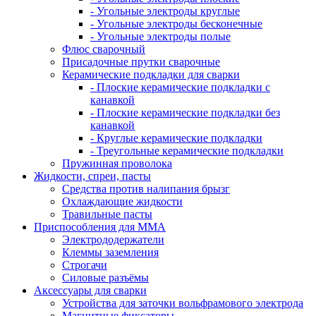
- Угольные электроды круглые
- Угольные электроды бесконечные
- Угольные электроды полые
Флюс сварочный
Присадочные прутки сварочные
Керамические подкладки для сварки
- Плоские керамические подкладки с
канавкой
- Плоские керамические подкладки без
канавкой
- Круглые керамические подкладки
- Треугольные керамические подкладки
Пружинная проволока
Жидкости, спреи, пасты
Средства против налипания брызг
Охлаждающие жидкости
Травильные пасты
Приспособления для ММА
Электрододержатели
Клеммы заземления
Строгачи
Силовые разъёмы
Аксессуары для сварки
Устройства для заточки вольфрамового электрода
Магнитные фиксаторы