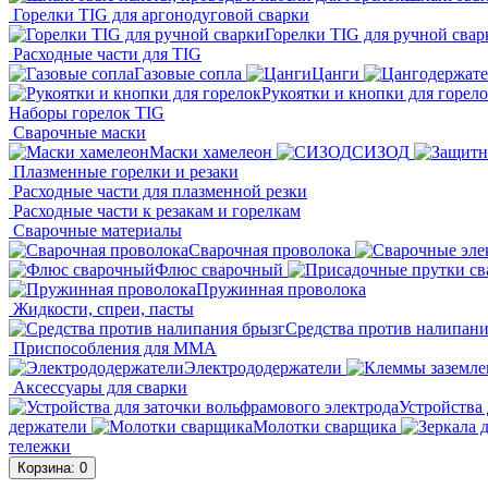
Горелки TIG для аргонодуговой сварки
Горелки TIG для ручной свар
Расходные части для TIG
Газовые сопла
Цанги
Рукоятки и кнопки для горел
Наборы горелок TIG
Сварочные маски
Маски хамелеон
СИЗОД
Плазменные горелки и резаки
Расходные части для плазменной резки
Расходные части к резакам и горелкам
Сварочные материалы
Сварочная проволока
Флюс сварочный
Пружинная проволока
Жидкости, спреи, пасты
Средства против налипани
Приспособления для ММА
Электрододержатели
Аксессуары для сварки
Устройства 
держатели
Молотки сварщика
тележки
Корзина
: 0