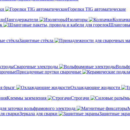
ки
Горелки TIG автоматические
Цангодержатели
Изоляторы
Колпачк
ок
Шланговые
Защитные стёкла
Сварочные электроды
Вольфр
Присадочные прутки сварочные
я брызг
Охлаждающие жидкости
Клеммы заземления
Строгачи
для заточки вольфрамового электрода
М
Зеркала для сварки
Защитные экр