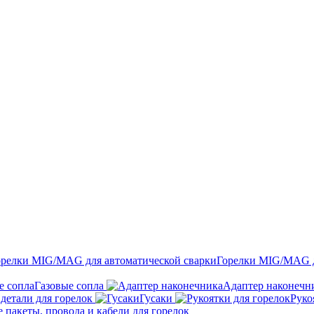
Горелки MIG/MAG д
Газовые сопла
Адаптер наконечн
детали для горелок
Гусаки
Руко
пакеты, провода и кабели для горелок