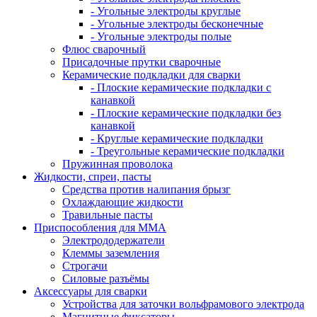
- Угольные электроды круглые
- Угольные электроды бесконечные
- Угольные электроды полые
Флюс сварочный
Присадочные прутки сварочные
Керамические подкладки для сварки
- Плоские керамические подкладки с
канавкой
- Плоские керамические подкладки без
канавкой
- Круглые керамические подкладки
- Треугольные керамические подкладки
Пружинная проволока
Жидкости, спреи, пасты
Средства против налипания брызг
Охлаждающие жидкости
Травильные пасты
Приспособления для ММА
Электрододержатели
Клеммы заземления
Строгачи
Силовые разъёмы
Аксессуары для сварки
Устройства для заточки вольфрамового электрода
Магнитные фиксаторы