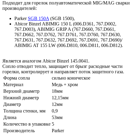
Подходит для горелок полуавтоматической MIG/MAG сварки
производителей:
Parker
SGB 150A
(SGB 1500),
Abicor Binzel ABIMIG 150 L (006.D361, 767.D002,
767.D003), ABIMIG GRIP A (767.D660, 767.D661,
767.D662, 767.D762, 767.D761, 767.D760, 767.D630,
767.D631, 767.D632, 767.D692, 767.D691, 767.D690)/
ABIMIG AT 155 LW (006.D810, 006.D811, 006.D812).
Является аналогом Abicor Binzel 145.0041.
Сопло отводит тепло, защищает от брызг расходные части
горелки, контролирует и направляет поток защитного газа.
Форма сопла
сильно коническое
Материал
Медь + хром
Верхний диаметр
18мм
Нижний диаметр
12,15мм
Диаметр
12мм
Толщина стенки, мм
0,9
Длина
53мм
Количество в упаковке
5
Производитель
Parker