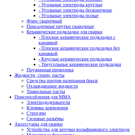
- Угольные электроды круглые
- Угольные электроды бесконечные
- Угольные электроды полые
Флюс сварочный
Присадочные прутки сварочные
Керамические подкладки для сварки
- Плоские керамические подкладки с
канавкой
- Плоские керамические подкладки без
канавкой
- Круглые керамические подкладки
- Треугольные керамические подкладки
Пружинная проволока
Жидкости, спреи, пасты
Средства против налипания брызг
Охлаждающие жидкости
Травильные пасты
Приспособления для ММА
Электрододержатели
Клеммы заземления
Строгачи
Силовые разъёмы
Аксессуары для сварки
Устройства для заточки вольфрамового электрода
Магнитные фиксаторы