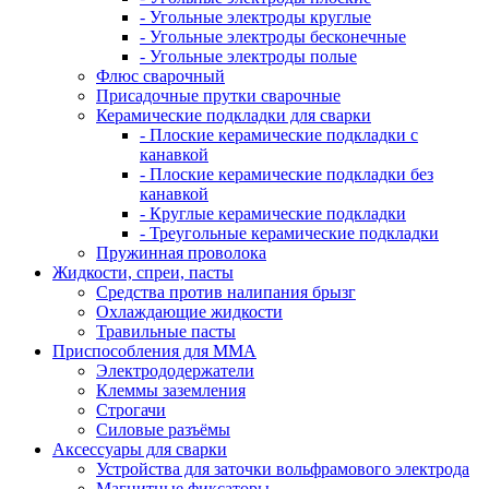
- Угольные электроды круглые
- Угольные электроды бесконечные
- Угольные электроды полые
Флюс сварочный
Присадочные прутки сварочные
Керамические подкладки для сварки
- Плоские керамические подкладки с
канавкой
- Плоские керамические подкладки без
канавкой
- Круглые керамические подкладки
- Треугольные керамические подкладки
Пружинная проволока
Жидкости, спреи, пасты
Средства против налипания брызг
Охлаждающие жидкости
Травильные пасты
Приспособления для ММА
Электрододержатели
Клеммы заземления
Строгачи
Силовые разъёмы
Аксессуары для сварки
Устройства для заточки вольфрамового электрода
Магнитные фиксаторы