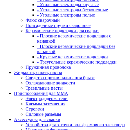
- Угольные электроды круглые
- Угольные электроды бесконечные
- Угольные электроды полые
Флюс сварочный
Присадочные прутки сварочные
Керамические подкладки для сварки
- Плоские керамические подкладки с
канавкой
- Плоские керамические подкладки без
канавкой
- Круглые керамические подкладки
- Треугольные керамические подкладки
Пружинная проволока
Жидкости, спреи, пасты
Средства против налипания брызг
Охлаждающие жидкости
Травильные пасты
Приспособления для ММА
Электрододержатели
Клеммы заземления
Строгачи
Силовые разъёмы
Аксессуары для сварки
Устройства для заточки вольфрамового электрода
Магнитные фиксаторы