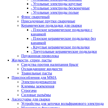
- Угольные электроды круглые
- Угольные электроды бесконечные
- Угольные электроды полые
Флюс сварочный
Присадочные прутки сварочные
Керамические подкладки для сварки
- Плоские керамические подкладки с
канавкой
- Плоские керамические подкладки без
канавкой
- Круглые керамические подкладки
- Треугольные керамические подкладки
Пружинная проволока
Жидкости, спреи, пасты
Средства против налипания брызг
Охлаждающие жидкости
Травильные пасты
Приспособления для ММА
Электрододержатели
Клеммы заземления
Строгачи
Силовые разъёмы
Аксессуары для сварки
Устройства для заточки вольфрамового электрода
Магнитные фиксаторы