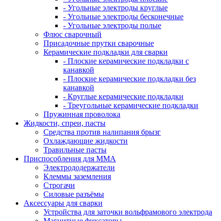
- Угольные электроды круглые
- Угольные электроды бесконечные
- Угольные электроды полые
Флюс сварочный
Присадочные прутки сварочные
Керамические подкладки для сварки
- Плоские керамические подкладки с
канавкой
- Плоские керамические подкладки без
канавкой
- Круглые керамические подкладки
- Треугольные керамические подкладки
Пружинная проволока
Жидкости, спреи, пасты
Средства против налипания брызг
Охлаждающие жидкости
Травильные пасты
Приспособления для ММА
Электрододержатели
Клеммы заземления
Строгачи
Силовые разъёмы
Аксессуары для сварки
Устройства для заточки вольфрамового электрода
Магнитные фиксаторы