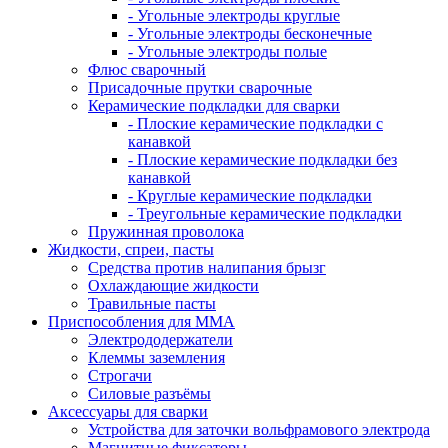
- Угольные электроды круглые
- Угольные электроды бесконечные
- Угольные электроды полые
Флюс сварочный
Присадочные прутки сварочные
Керамические подкладки для сварки
- Плоские керамические подкладки с
канавкой
- Плоские керамические подкладки без
канавкой
- Круглые керамические подкладки
- Треугольные керамические подкладки
Пружинная проволока
Жидкости, спреи, пасты
Средства против налипания брызг
Охлаждающие жидкости
Травильные пасты
Приспособления для ММА
Электрододержатели
Клеммы заземления
Строгачи
Силовые разъёмы
Аксессуары для сварки
Устройства для заточки вольфрамового электрода
Магнитные фиксаторы