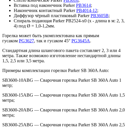
Сопло коническое Parker
PB3616
;
Вставка под наконечник Parker
PB3614
;
Наконечник контактный Parker
PB4014-12
;
Диффузор чёрный пластиковый Parker
PB3605B
;
Спираль подающая Parker PB2524-х0 (х - длина в м: 2, 3,
4) под Ø = 1,0-1,2мм.
Горелка может быть укомплектована как прямым
гусаком
PG3627
, так и гусаком 45°
PG3645A
.
Стандартная длина шлангового пакета составляет 2, 3 или 4
метра. Также возможно изготовление нестандартной длины
1,5, 2,5 или 3,5 метра.
Примеры комплектации горелки Parker SB 360A Auto:
SB3600-10АBG — Сварочная горелка Parker SB 360A Auto 1
метр;
SB3600-15ABG — Сварочная горелка Parker SB 360A Auto 1,5
метра;
SB3600-20ABG — Сварочная горелка Parker SB 360A Auto 2,0
метра;
SB3600-25АBG — Сварочная горелка Parker SB 360A Auto 2,5