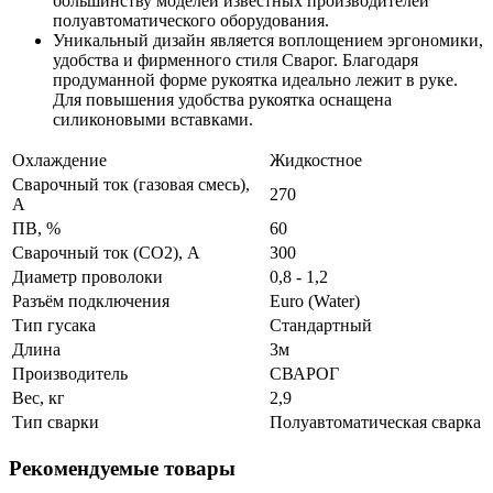
большинству моделей известных производителей
полуавтоматического оборудования.
Уникальный дизайн является воплощением эргономики,
удобства и фирменного стиля Сварог. Благодаря
продуманной форме рукоятка идеально лежит в руке.
Для повышения удобства рукоятка оснащена
силиконовыми вставками.
Охлаждение
Жидкостное
Сварочный ток (газовая смесь),
270
A
ПВ, %
60
Сварочный ток (СО2), A
300
Диаметр проволоки
0,8 - 1,2
Разъём подключения
Euro (Water)
Тип гусака
Стандартный
Длина
3м
Производитель
СВАРОГ
Вес, кг
2,9
Тип сварки
Полуавтоматическая сварка
Рекомендуемые товары