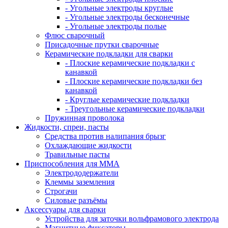
- Угольные электроды круглые
- Угольные электроды бесконечные
- Угольные электроды полые
Флюс сварочный
Присадочные прутки сварочные
Керамические подкладки для сварки
- Плоские керамические подкладки с
канавкой
- Плоские керамические подкладки без
канавкой
- Круглые керамические подкладки
- Треугольные керамические подкладки
Пружинная проволока
Жидкости, спреи, пасты
Средства против налипания брызг
Охлаждающие жидкости
Травильные пасты
Приспособления для ММА
Электрододержатели
Клеммы заземления
Строгачи
Силовые разъёмы
Аксессуары для сварки
Устройства для заточки вольфрамового электрода
Магнитные фиксаторы