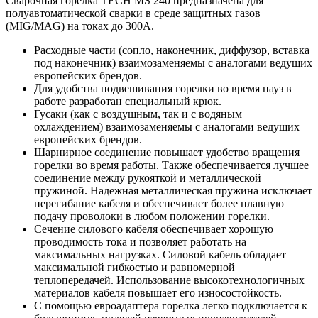
Сварочная горелка TECH MS 240 предназначена для
полуавтоматической сварки в среде защитных газов
(MIG/MAG) на токах до 300А.
Расходные части (сопло, наконечник, диффузор, вставка
под наконечник) взаимозаменяемы с аналогами ведущих
европейских брендов.
Для удобства подвешивания горелки во время пауз в
работе разработан специальный крюк.
Гусаки (как с воздушным, так и с водяным
охлаждением) взаимозаменяемы с аналогами ведущих
европейских брендов.
Шарнирное соединение повышает удобство вращения
горелки во время работы. Также обеспечивается лучшее
соединение между рукояткой и металлической
пружиной. Надежная металлическая пружина исключает
перегибание кабеля и обеспечивает более плавную
подачу проволоки в любом положении горелки.
Сечение силового кабеля обеспечивает хорошую
проводимость тока и позволяет работать на
максимальных нагрузках. Силовой кабель обладает
максимальной гибкостью и равномерной
теплопередачей. Использование высокотехнологичных
материалов кабеля повышает его износостойкость.
С помощью евроадаптера горелка легко подключается к