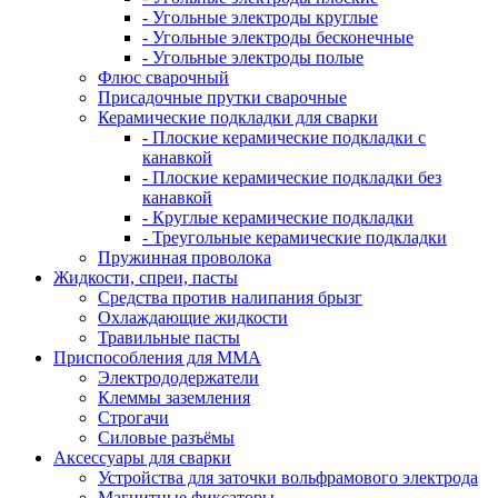
- Угольные электроды круглые
- Угольные электроды бесконечные
- Угольные электроды полые
Флюс сварочный
Присадочные прутки сварочные
Керамические подкладки для сварки
- Плоские керамические подкладки с
канавкой
- Плоские керамические подкладки без
канавкой
- Круглые керамические подкладки
- Треугольные керамические подкладки
Пружинная проволока
Жидкости, спреи, пасты
Средства против налипания брызг
Охлаждающие жидкости
Травильные пасты
Приспособления для ММА
Электрододержатели
Клеммы заземления
Строгачи
Силовые разъёмы
Аксессуары для сварки
Устройства для заточки вольфрамового электрода
Магнитные фиксаторы