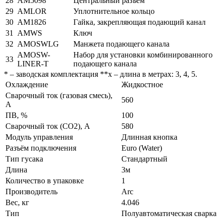
28
AM5098
Центральный разъём
29
AMLOR
Уплотнительное кольцо
30
AM1826
Гайка, закрепляющая подающий канал
31
AMWS
Ключ
32
AMOSWLG
Манжета подающего канала
AMOSW-
Набор для установки комбинированного
33
LINER-T
подающего канала
* – заводская комплектация **х – длина в метрах: 3, 4, 5.
Охлаждение
Жидкостное
Сварочный ток (газовая смесь),
560
A
ПВ, %
100
Сварочный ток (СО2), A
580
Модуль управления
Длинная кнопка
Разъём подключения
Euro (Water)
Тип гусака
Стандартный
Длина
3м
Количество в упаковке
1
Производитель
Arc
Вес, кг
4.046
Тип
Полуавтоматическая сварка