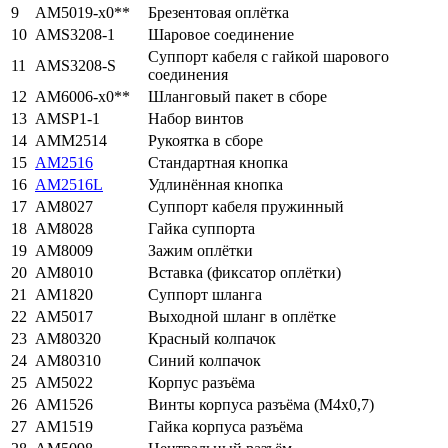
9
AM5019-x0**
Брезентовая оплётка
10
AMS3208-1
Шаровое соединение
Суппорт кабеля с гайкой шарового
11
AMS3208-S
соединения
12
AM6006-x0**
Шланговый пакет в сборе
13
AMSP1-1
Набор винтов
14
AMМ2514
Рукоятка в сборе
15
AM2516
Стандартная кнопка
16
AM2516L
Удлинённая кнопка
17
AM8027
Суппорт кабеля пружинный
18
AM8028
Гайка суппорта
19
AM8009
Зажим оплётки
20
АМ8010
Вставка (фиксатор оплётки)
21
AM1820
Суппорт шланга
22
AM5017
Выходной шланг в оплётке
23
AM80320
Красный колпачок
24
AM80310
Синий колпачок
25
AM5022
Корпус разъёма
26
AM1526
Винты корпуса разъёма (М4х0,7)
27
AM1519
Гайка корпуса разъёма