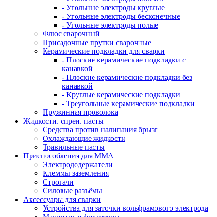
- Угольные электроды круглые
- Угольные электроды бесконечные
- Угольные электроды полые
Флюс сварочный
Присадочные прутки сварочные
Керамические подкладки для сварки
- Плоские керамические подкладки с
канавкой
- Плоские керамические подкладки без
канавкой
- Круглые керамические подкладки
- Треугольные керамические подкладки
Пружинная проволока
Жидкости, спреи, пасты
Средства против налипания брызг
Охлаждающие жидкости
Травильные пасты
Приспособления для ММА
Электрододержатели
Клеммы заземления
Строгачи
Силовые разъёмы
Аксессуары для сварки
Устройства для заточки вольфрамового электрода
Магнитные фиксаторы