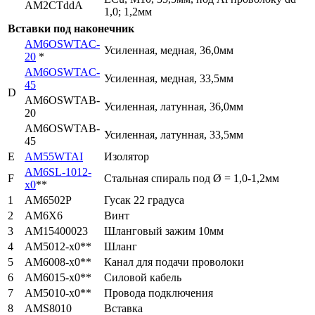
AM2CTddA
1,0; 1,2мм
Вставки под наконечник
AM6OSWTAC-
Усиленная, медная, 36,0мм
20
*
AM6OSWTAC-
Усиленная, медная, 33,5мм
45
D
AM6OSWTAB-
Усиленная, латунная, 36,0мм
20
AM6OSWTAB-
Усиленная, латунная, 33,5мм
45
E
AM55WTAI
Изолятор
AM6SL-1012-
F
Стальная спираль под Ø = 1,0-1,2мм
х0
**
1
AM6502P
Гусак 22 градуса
2
AM6X6
Винт
3
AM15400023
Шланговый зажим 10мм
4
AM5012-x0**
Шланг
5
AM6008-x0**
Канал для подачи проволоки
6
AM6015-x0**
Силовой кабель
7
AM5010-x0**
Провода подключения
8
AMS8010
Вставка