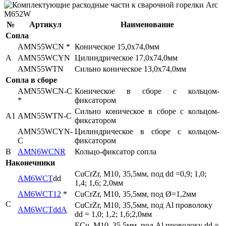
№
Артикул
Наименование
Сопла
AMN55WCN *
Коническое 15,0x74,0мм
A
AMN55WCYN
Цилиндрическое 17,0x74,0мм
AMN55WTN
Сильно коническое 13,0x74,0мм
Сопла в сборе
AMN55WCN-C
Коническое в сборе с кольцом-
*
фиксатором
Сильно коническое в сборе с кольцом-
A1
AMN55WTN-C
фиксатором
AMN55WCYN-
Цилиндрическое в сборе с кольцом-
C
фиксатором
B
AMN6WCNR
Кольцо-фиксатор сопла
Наконечники
CuCrZr, М10, 35,5мм, под dd =0,9; 1,0;
AM6WCT
dd
1,4; 1,6; 2,0мм
AM6WCT12
*
CuCrZr, М10, 35,5мм, под Ø=1,2мм
C
CuCrZr, М10, 35,5мм, под Al проволоку
AM6WCTddA
dd = 1,0; 1,2; 1,6;2,0мм
ECu, М10, 35,5мм, под Al проволоку dd =