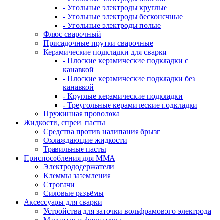
- Угольные электроды круглые
- Угольные электроды бесконечные
- Угольные электроды полые
Флюс сварочный
Присадочные прутки сварочные
Керамические подкладки для сварки
- Плоские керамические подкладки с
канавкой
- Плоские керамические подкладки без
канавкой
- Круглые керамические подкладки
- Треугольные керамические подкладки
Пружинная проволока
Жидкости, спреи, пасты
Средства против налипания брызг
Охлаждающие жидкости
Травильные пасты
Приспособления для ММА
Электрододержатели
Клеммы заземления
Строгачи
Силовые разъёмы
Аксессуары для сварки
Устройства для заточки вольфрамового электрода
Магнитные фиксаторы