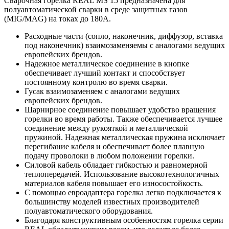
Сварочная горелка REAL MS 15 предназначена для
полуавтоматической сварки в среде защитных газов
(MIG/MAG) на токах до 180А.
Расходные части (сопло, наконечник, диффузор, вставка
под наконечник) взаимозаменяемы с аналогами ведущих
европейских брендов.
Надежное металлическое соединение в кнопке
обеспечивает лучший контакт и способствует
постоянному контролю во время сварки.
Гусак взаимозаменяем с аналогами ведущих
европейских брендов.
Шарнирное соединение повышает удобство вращения
горелки во время работы. Также обеспечивается лучшее
соединение между рукояткой и металлической
пружиной. Надежная металлическая пружина исключает
перегибание кабеля и обеспечивает более плавную
подачу проволоки в любом положении горелки.
Силовой кабель обладает гибкостью и равномерной
теплопередачей. Использование высокотехнологичных
материалов кабеля повышает его износостойкость.
С помощью евроадаптера горелка легко подключается к
большинству моделей известных производителей
полуавтоматического оборудования.
Благодаря конструктивным особенностям горелка серии