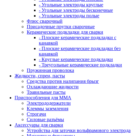
- Угольные электроды круглые
- Угольные электроды бесконечные
- Угольные электроды полые
Флюс сварочный
Присадочные прутки сварочные
Керамические подкладки для сварки
- Плоские керамические подкладки с
канавкой
- Плоские керамические подкладки без
канавкой
- Круглые керамические подкладки
- Треугольные керамические подкладки
Пружинная проволока
Жидкости, спреи, пасты
Средства против налипания брызг
Охлаждающие жидкости
Травильные пасты
Приспособления для ММА
Электрододержатели
Клеммы заземления
Строгачи
Силовые разъёмы
Аксессуары для сварки
Устройства для заточки вольфрамового электрода
Магнитные фиксаторы