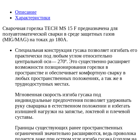
Описание
Характеристики
Сварочная горелка TECH MS 15 F предназначена для
полуавтоматической сварки в среде защитных газов
(MIG/MAG) на токах до 180А.
Специальная конструкция гусака позволяет изгибать его
практически под любым углом относительно
центральной оси— 270º. Это существенно расширяет
возможности позиционирования горелки в
пространстве и обеспечивает комфортную сварку в
любых пространственных положениях, а так же в
труднодоступных местах.
Мгновенная скорость изгиба гусака под
индивидуальные предпочтения позволяет удерживать
руку сварщика в естественном положении и избегать
излишней нагрузки на запястье, локтевой и плечевой
суставы.
Границы существующих ранее пространственных
ограничений значительно расширяются, ведь проволока
подается даже при остром угле изгиба гусака (соплом на