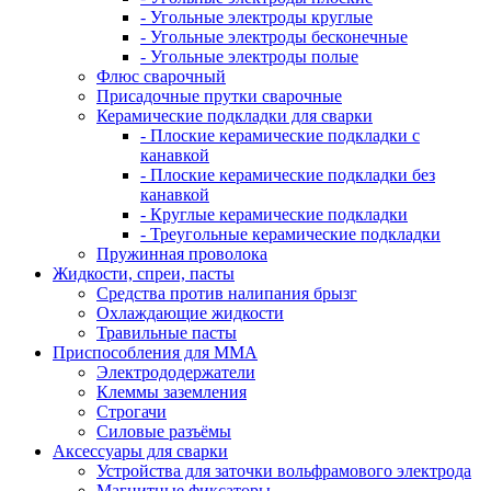
- Угольные электроды круглые
- Угольные электроды бесконечные
- Угольные электроды полые
Флюс сварочный
Присадочные прутки сварочные
Керамические подкладки для сварки
- Плоские керамические подкладки с
канавкой
- Плоские керамические подкладки без
канавкой
- Круглые керамические подкладки
- Треугольные керамические подкладки
Пружинная проволока
Жидкости, спреи, пасты
Средства против налипания брызг
Охлаждающие жидкости
Травильные пасты
Приспособления для ММА
Электрододержатели
Клеммы заземления
Строгачи
Силовые разъёмы
Аксессуары для сварки
Устройства для заточки вольфрамового электрода
Магнитные фиксаторы