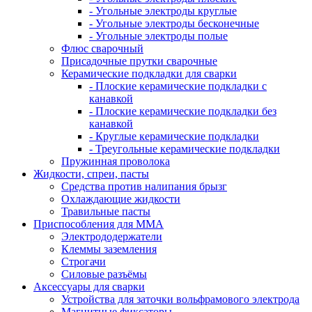
- Угольные электроды круглые
- Угольные электроды бесконечные
- Угольные электроды полые
Флюс сварочный
Присадочные прутки сварочные
Керамические подкладки для сварки
- Плоские керамические подкладки с
канавкой
- Плоские керамические подкладки без
канавкой
- Круглые керамические подкладки
- Треугольные керамические подкладки
Пружинная проволока
Жидкости, спреи, пасты
Средства против налипания брызг
Охлаждающие жидкости
Травильные пасты
Приспособления для ММА
Электрододержатели
Клеммы заземления
Строгачи
Силовые разъёмы
Аксессуары для сварки
Устройства для заточки вольфрамового электрода
Магнитные фиксаторы