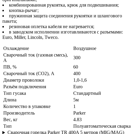
комбинированная рукоятка, крюк для подвешивания;
кнопка-рычаг;
пружинная защита соединения рукоятки и шлангового
пакета;
резиновая оплетка кабеля не нагревается;
в заводском исполнении изготавливаются с разъемами:
Euro, Miller, Lincoln, Tweco.
Охлаждение
Воздушное
Сварочный ток (газовая смесь),
300
A
ПВ, %
60
Сварочный ток (СО2), A
400
Диаметр проволоки
1,0-1,6
Разъём подключения
Euro
Тип гусака
Стандартный
Длина
5м
Количество в упаковке
1
Производитель
Parker
Вес, кг
4.83
Тип
Полуавтоматическая сварка
Сварочная горелка Parker TR 400A 5 метров (MIG/MAG)