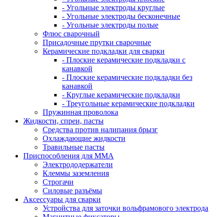
- Угольные электроды круглые
- Угольные электроды бесконечные
- Угольные электроды полые
Флюс сварочный
Присадочные прутки сварочные
Керамические подкладки для сварки
- Плоские керамические подкладки с
канавкой
- Плоские керамические подкладки без
канавкой
- Круглые керамические подкладки
- Треугольные керамические подкладки
Пружинная проволока
Жидкости, спреи, пасты
Средства против налипания брызг
Охлаждающие жидкости
Травильные пасты
Приспособления для ММА
Электрододержатели
Клеммы заземления
Строгачи
Силовые разъёмы
Аксессуары для сварки
Устройства для заточки вольфрамового электрода
Магнитные фиксаторы