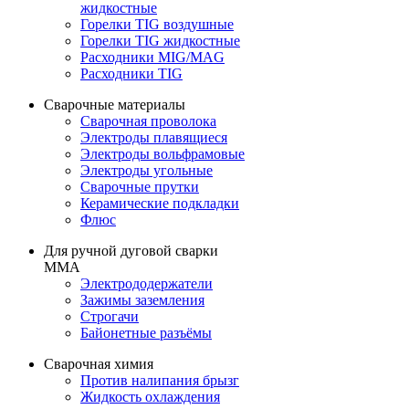
жидкостные
Горелки TIG воздушные
Горелки TIG жидкостные
Расходники MIG/MAG
Расходники TIG
Сварочные материалы
Сварочная проволока
Электроды плавящиеся
Электроды вольфрамовые
Электроды угольные
Сварочные прутки
Керамические подкладки
Флюс
Для ручной дуговой сварки
MMA
Электрододержатели
Зажимы заземления
Строгачи
Байонетные разъёмы
Сварочная химия
Против налипания брызг
Жидкость охлаждения