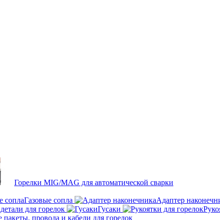
Горелки MIG/MAG для автоматической сварки
Газовые сопла
Адаптер наконечн
детали для горелок
Гусаки
Руко
пакеты, провода и кабели для горелок