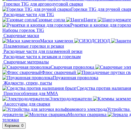
Горелки TIG для аргонодуговой сварки
Горелки TIG для ручной свар
Расходные части для TIG
Газовые сопла
Цанги
Рукоятки и кнопки для горел
Наборы горелок TIG
Сварочные маски
Маски хамелеон
СИЗОД
Плазменные горелки и резаки
Расходные части для плазменной резки
Расходные части к резакам и горелкам
Сварочные материалы
Сварочная проволока
Флюс сварочный
Пружинная проволока
Жидкости, спреи, пасты
Средства против налипани
Приспособления для ММА
Электрододержатели
Аксессуары для сварки
Устройства 
держатели
Молотки сварщика
тележки
Корзина
: 0