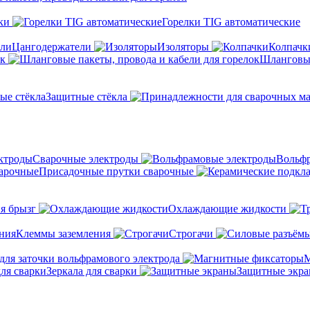
ки
Горелки TIG автоматические
Цангодержатели
Изоляторы
Колпачк
ок
Шланговые
Защитные стёкла
Сварочные электроды
Вольфр
Присадочные прутки сварочные
я брызг
Охлаждающие жидкости
Клеммы заземления
Строгачи
для заточки вольфрамового электрода
М
Зеркала для сварки
Защитные экр