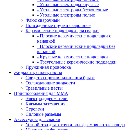
- Угольные электроды круглые
- Угольные электроды бесконечные
- Угольные электроды полые
Флюс сварочный
Присадочные прутки сварочные
Керамические подкладки для сварки
- Плоские керамические подкладки с
канавкой
- Плоские керамические подкладки без
канавкой
- Круглые керамические подкладки
- Треугольные керамические подкладки
Пружинная проволока
Жидкости, спреи, пасты
Средства против налипания брызг
Охлаждающие жидкости
Травильные пасты
Приспособления для ММА
Электрододержатели
Клеммы заземления
Строгачи
Силовые разъёмы
Аксессуары для сварки
Устройства для заточки вольфрамового электрода
Магнитные фиксаторы