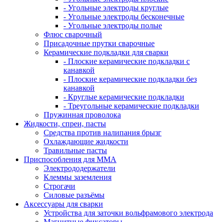
- Угольные электроды круглые
- Угольные электроды бесконечные
- Угольные электроды полые
Флюс сварочный
Присадочные прутки сварочные
Керамические подкладки для сварки
- Плоские керамические подкладки с
канавкой
- Плоские керамические подкладки без
канавкой
- Круглые керамические подкладки
- Треугольные керамические подкладки
Пружинная проволока
Жидкости, спреи, пасты
Средства против налипания брызг
Охлаждающие жидкости
Травильные пасты
Приспособления для ММА
Электрододержатели
Клеммы заземления
Строгачи
Силовые разъёмы
Аксессуары для сварки
Устройства для заточки вольфрамового электрода
Магнитные фиксаторы