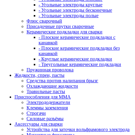
- Угольные электроды круглые
- Угольные электроды бесконечные
- Угольные электроды полые
Флюс сварочный
Присадочные прутки сварочные
Керамические подкладки для сварки
- Плоские керамические подкладки с
канавкой
- Плоские керамические подкладки без
канавкой
- Круглые керамические подкладки
- Треугольные керамические подкладки
Пружинная проволока
Жидкости, спреи, пасты
Средства против налипания брызг
Охлаждающие жидкости
Травильные пасты
Приспособления для ММА
Электрододержатели
Клеммы заземления
Строгачи
Силовые разъёмы
Аксессуары для сварки
Устройства для заточки вольфрамового электрода
Магнитные фиксаторы