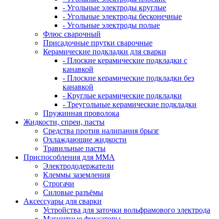
- Угольные электроды круглые
- Угольные электроды бесконечные
- Угольные электроды полые
Флюс сварочный
Присадочные прутки сварочные
Керамические подкладки для сварки
- Плоские керамические подкладки с
канавкой
- Плоские керамические подкладки без
канавкой
- Круглые керамические подкладки
- Треугольные керамические подкладки
Пружинная проволока
Жидкости, спреи, пасты
Средства против налипания брызг
Охлаждающие жидкости
Травильные пасты
Приспособления для ММА
Электрододержатели
Клеммы заземления
Строгачи
Силовые разъёмы
Аксессуары для сварки
Устройства для заточки вольфрамового электрода
Магнитные фиксаторы