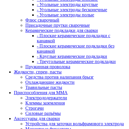
- Угольные электроды круглые
- Угольные электроды бесконечные
- Угольные электроды полые
Флюс сварочный
Присадочные прутки сварочные
Керамические подкладки для сварки
- Плоские керамические подкладки с
канавкой
- Плоские керамические подкладки без
канавкой
- Круглые керамические подкладки
- Треугольные керамические подкладки
Пружинная проволока
Жидкости, спреи, пасты
Средства против налипания брызг
Охлаждающие жидкости
Травильные пасты
Приспособления для ММА
Электрододержатели
Клеммы заземления
Строгачи
Силовые разъёмы
Аксессуары для сварки
Устройства для заточки вольфрамового электрода
Магнитные фиксаторы