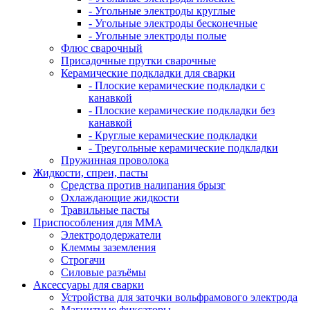
- Угольные электроды круглые
- Угольные электроды бесконечные
- Угольные электроды полые
Флюс сварочный
Присадочные прутки сварочные
Керамические подкладки для сварки
- Плоские керамические подкладки с
канавкой
- Плоские керамические подкладки без
канавкой
- Круглые керамические подкладки
- Треугольные керамические подкладки
Пружинная проволока
Жидкости, спреи, пасты
Средства против налипания брызг
Охлаждающие жидкости
Травильные пасты
Приспособления для ММА
Электрододержатели
Клеммы заземления
Строгачи
Силовые разъёмы
Аксессуары для сварки
Устройства для заточки вольфрамового электрода
Магнитные фиксаторы