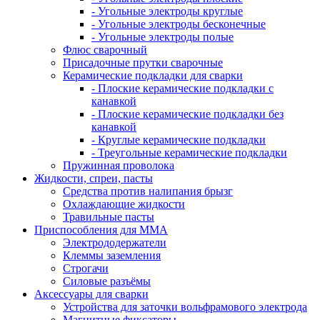
- Угольные электроды круглые
- Угольные электроды бесконечные
- Угольные электроды полые
Флюс сварочный
Присадочные прутки сварочные
Керамические подкладки для сварки
- Плоские керамические подкладки с
канавкой
- Плоские керамические подкладки без
канавкой
- Круглые керамические подкладки
- Треугольные керамические подкладки
Пружинная проволока
Жидкости, спреи, пасты
Средства против налипания брызг
Охлаждающие жидкости
Травильные пасты
Приспособления для ММА
Электрододержатели
Клеммы заземления
Строгачи
Силовые разъёмы
Аксессуары для сварки
Устройства для заточки вольфрамового электрода
Магнитные фиксаторы