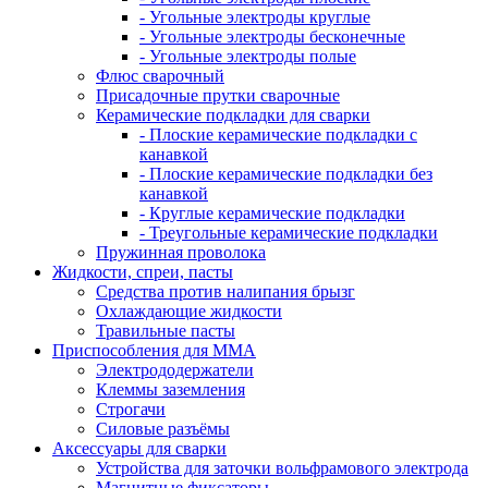
- Угольные электроды круглые
- Угольные электроды бесконечные
- Угольные электроды полые
Флюс сварочный
Присадочные прутки сварочные
Керамические подкладки для сварки
- Плоские керамические подкладки с
канавкой
- Плоские керамические подкладки без
канавкой
- Круглые керамические подкладки
- Треугольные керамические подкладки
Пружинная проволока
Жидкости, спреи, пасты
Средства против налипания брызг
Охлаждающие жидкости
Травильные пасты
Приспособления для ММА
Электрододержатели
Клеммы заземления
Строгачи
Силовые разъёмы
Аксессуары для сварки
Устройства для заточки вольфрамового электрода
Магнитные фиксаторы