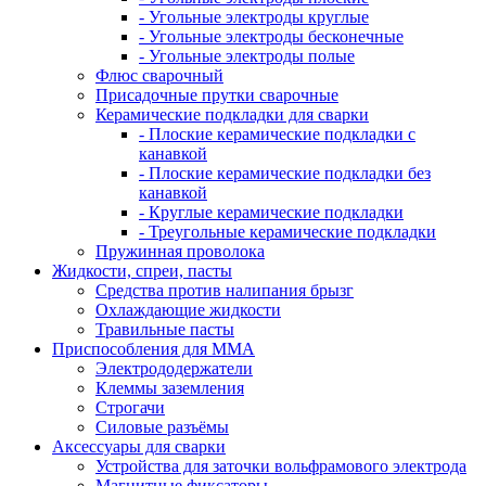
- Угольные электроды круглые
- Угольные электроды бесконечные
- Угольные электроды полые
Флюс сварочный
Присадочные прутки сварочные
Керамические подкладки для сварки
- Плоские керамические подкладки с
канавкой
- Плоские керамические подкладки без
канавкой
- Круглые керамические подкладки
- Треугольные керамические подкладки
Пружинная проволока
Жидкости, спреи, пасты
Средства против налипания брызг
Охлаждающие жидкости
Травильные пасты
Приспособления для ММА
Электрододержатели
Клеммы заземления
Строгачи
Силовые разъёмы
Аксессуары для сварки
Устройства для заточки вольфрамового электрода
Магнитные фиксаторы