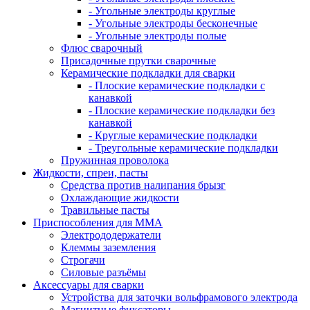
- Угольные электроды круглые
- Угольные электроды бесконечные
- Угольные электроды полые
Флюс сварочный
Присадочные прутки сварочные
Керамические подкладки для сварки
- Плоские керамические подкладки с
канавкой
- Плоские керамические подкладки без
канавкой
- Круглые керамические подкладки
- Треугольные керамические подкладки
Пружинная проволока
Жидкости, спреи, пасты
Средства против налипания брызг
Охлаждающие жидкости
Травильные пасты
Приспособления для ММА
Электрододержатели
Клеммы заземления
Строгачи
Силовые разъёмы
Аксессуары для сварки
Устройства для заточки вольфрамового электрода
Магнитные фиксаторы