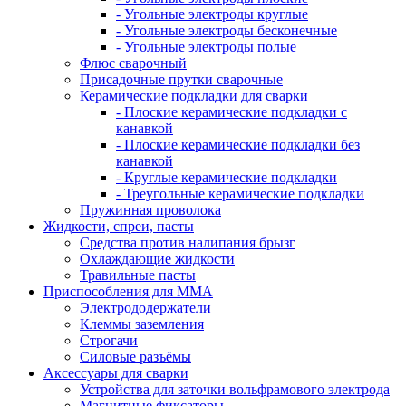
- Угольные электроды круглые
- Угольные электроды бесконечные
- Угольные электроды полые
Флюс сварочный
Присадочные прутки сварочные
Керамические подкладки для сварки
- Плоские керамические подкладки с
канавкой
- Плоские керамические подкладки без
канавкой
- Круглые керамические подкладки
- Треугольные керамические подкладки
Пружинная проволока
Жидкости, спреи, пасты
Средства против налипания брызг
Охлаждающие жидкости
Травильные пасты
Приспособления для ММА
Электрододержатели
Клеммы заземления
Строгачи
Силовые разъёмы
Аксессуары для сварки
Устройства для заточки вольфрамового электрода
Магнитные фиксаторы