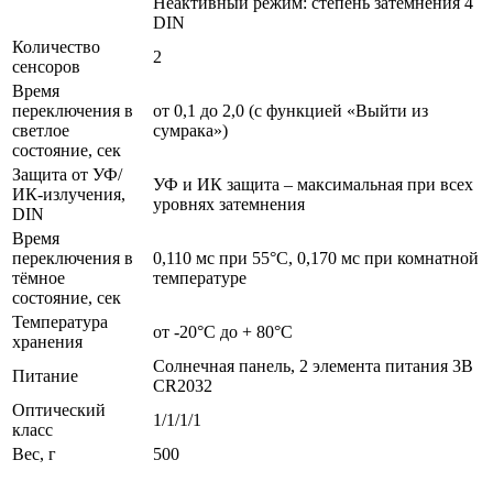
Неактивный режим: степень затемнения 4
DIN
Количество
2
сенсоров
Время
переключения в
от 0,1 до 2,0 (с функцией «Выйти из
светлое
сумрака»)
состояние, сек
Защита от УФ/
УФ и ИК защита – максимальная при всех
ИК-излучения,
уровнях затемнения
DIN
Время
переключения в
0,110 мc при 55°C, 0,170 мc при комнатной
тёмное
температуре
состояние, сек
Температура
от -20°C до + 80°C
хранения
Солнечная панель, 2 элемента питания 3В
Питание
CR2032
Оптический
1/1/1/1
класс
Вес, г
500