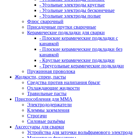
- Угольные электроды круглые
- Угольные электроды бесконечные
- Угольные электроды полые
Флюс сварочный
Присадочные прутки сварочные
Керамические подкладки для сварки
- Плоские керамические подкладки с
канавкой
- Плоские керамические подкладки без
канавкой
- Круглые керамические подкладки
- Треугольные керамические подкладки
Пружинная проволока
Жидкости, спреи, пасты
Средства против налипания брызг
Охлаждающие жидкости
Травильные пасты
Приспособления для ММА
Электрододержатели
Клеммы заземления
Строгачи
Силовые разъёмы
Аксессуары для сварки
Устройства для заточки вольфрамового электрода
Магнитные фиксаторы