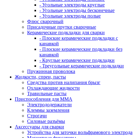
- Угольные электроды круглые
- Угольные электроды бесконечные
- Угольные электроды полые
Флюс сварочный
Присадочные прутки сварочные
Керамические подкладки для сварки
- Плоские керамические подкладки с
канавкой
- Плоские керамические подкладки без
канавкой
- Круглые керамические подкладки
- Треугольные керамические подкладки
Пружинная проволока
Жидкости, спреи, пасты
Средства против налипания брызг
Охлаждающие жидкости
Травильные пасты
Приспособления для ММА
Электрододержатели
Клеммы заземления
Строгачи
Силовые разъёмы
Аксессуары для сварки
Устройства для заточки вольфрамового электрода
Магнитные фиксаторы