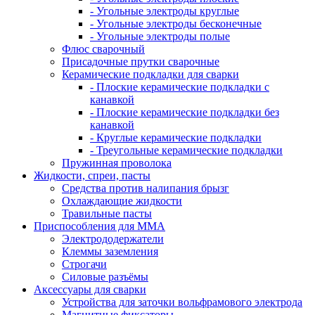
- Угольные электроды круглые
- Угольные электроды бесконечные
- Угольные электроды полые
Флюс сварочный
Присадочные прутки сварочные
Керамические подкладки для сварки
- Плоские керамические подкладки с
канавкой
- Плоские керамические подкладки без
канавкой
- Круглые керамические подкладки
- Треугольные керамические подкладки
Пружинная проволока
Жидкости, спреи, пасты
Средства против налипания брызг
Охлаждающие жидкости
Травильные пасты
Приспособления для ММА
Электрододержатели
Клеммы заземления
Строгачи
Силовые разъёмы
Аксессуары для сварки
Устройства для заточки вольфрамового электрода
Магнитные фиксаторы