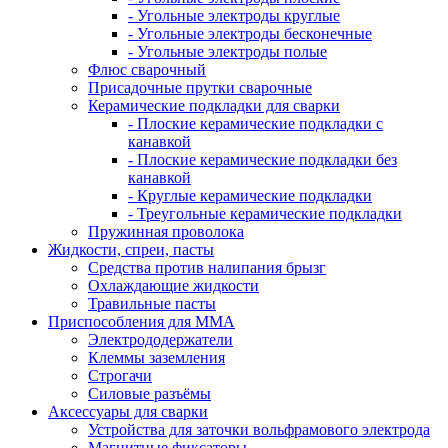
- Угольные электроды круглые
- Угольные электроды бесконечные
- Угольные электроды полые
Флюс сварочный
Присадочные прутки сварочные
Керамические подкладки для сварки
- Плоские керамические подкладки с
канавкой
- Плоские керамические подкладки без
канавкой
- Круглые керамические подкладки
- Треугольные керамические подкладки
Пружинная проволока
Жидкости, спреи, пасты
Средства против налипания брызг
Охлаждающие жидкости
Травильные пасты
Приспособления для ММА
Электрододержатели
Клеммы заземления
Строгачи
Силовые разъёмы
Аксессуары для сварки
Устройства для заточки вольфрамового электрода
Магнитные фиксаторы