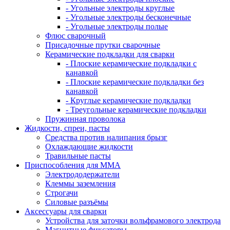
- Угольные электроды круглые
- Угольные электроды бесконечные
- Угольные электроды полые
Флюс сварочный
Присадочные прутки сварочные
Керамические подкладки для сварки
- Плоские керамические подкладки с
канавкой
- Плоские керамические подкладки без
канавкой
- Круглые керамические подкладки
- Треугольные керамические подкладки
Пружинная проволока
Жидкости, спреи, пасты
Средства против налипания брызг
Охлаждающие жидкости
Травильные пасты
Приспособления для ММА
Электрододержатели
Клеммы заземления
Строгачи
Силовые разъёмы
Аксессуары для сварки
Устройства для заточки вольфрамового электрода
Магнитные фиксаторы